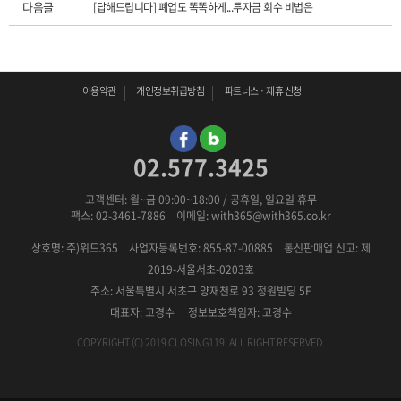
다음글
[답해드립니다] 폐업도 똑똑하게...투자금 회수 비법은
이용약관
개인정보취급방침
파트너스 · 제휴 신청
02.577.3425
고객센터: 월~금 09:00~18:00 / 공휴일, 일요일 휴무
팩스: 02-3461-7886 이메일: with365@with365.co.kr
상호명: 주)위드365
사업자등록번호: 855-87-00885
통신판매업 신고: 제
2019-서울서초-0203호
주소: 서울특별시 서초구 양재천로 93 정원빌딩 5F
대표자: 고경수 정보보호책임자: 고경수
COPYRIGHT (C) 2019 CLOSING119. ALL RIGHT RESERVED.