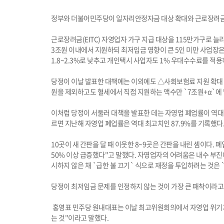
정부와 더불어민주당이 일자리안정자금 대상 확대와 근로장려금·
근로장려금(EITC) 자영업자 가구 지급 대상을 115만가구로 늘
3조원 이내에서 지원하되 최저임금 영향이 큰 5인 미만 사업장은
1.8~2.3%로 낮추고 개인택시 사업자도 1% 우대수수료를 적용
당정이 이날 발표한 대책에는 이외에도 △사회보험료 지원 확대 
원을 제외하고도 혈세에서 직접 지원하는 액수만 `7조원+α`에
이처럼 당정이 서둘러 대책을 발표한 데는 자영업 폐업률이 역대 
르면 지난해 자영업 폐업률은 역대 최고치인 87.9%를 기록했다.
10곳이 새 간판을 달 때 이웃한 8~9곳은 간판을 내린 셈이다
50% 이상 급증했다"고 말했다. 자영업자의 어려움은 내수 부진
시하지 않은 채 `급한 불 끄기` 식으로 재정을 투입하려는 것은 
당정이 최저임금 문제를 인정하지 않는 것이 가장 큰 패착이라고
홍영표 민주당 원내대표는 이날 최고위원회의에서 자영업 위기가 
는 것"이라고 말했다.