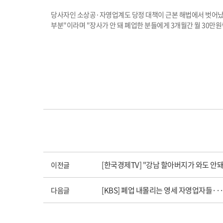
당사자인 소상공·자영업계도 당정 대책이 근본 해법에서 벗어났
부분"이라며 "장사가 안 돼 폐업한 분들에게 3개월간 월 30만
[한국경제TV] "강남 할아버지가 와도 안
이전글
[KBS] 폐업 내몰리는 영세 자영업자들··
다음글