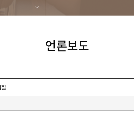
언론보도
땜질