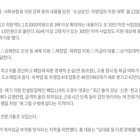
사회보험료 지원 강화 등의 내용을 담은 `소상공인·자영업자 지원 대책`을 22일
리고 지원액도 1조3000억원으로 3배 이상 확대하는 내용이다. 또 30인 미만 사업
 15만원으로 올린다. 60세 이상 고령자가 있는 300인 이하 사업장도 지원 대상
하기로 했다.
△공제한도 인상 등 세제 지원 △재창업·재취업 지원 △저금리 대출 △상가임대차계약 
 달한다.
최고치를 경신하고 폐업에 따른 경제적 손실(연 30조원), 고용 참사 등 파급 여파가
 도소매업과 음식·숙박업 등 자영업 4대 업종은 48만3985개가 새로 생기고 42만5
. 폐업·재기 지원 컨설팅업체인 폐업119의 고경수 대표는 "최근 들어 강남·신촌·판
에다 김영란법, 급격히 올린 최저임금, 근로시간 단축 등이 겹친 탓이라는 게 전문가
`땜질 처방`에 그칠 수밖에 없다는 지적이다.
 전문가들은 꼬집는다.
최저임금 부작용 탓이라는 지적을 외면했다. 홍 대표는 "임대료 등 다른 문제를 